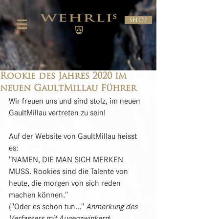
Shop
Rookie des Jahres 2020 im
neuen GaultMillau Führer
Wir freuen uns und sind stolz, im neuen 
GaultMillau vertreten zu sein!
Auf der Website von GaultMillau heisst 
es: 
"NAMEN, DIE MAN SICH MERKEN 
MUSS. Rookies sind die Talente von 
heute, die morgen von sich reden 
machen können."
("Oder es schon tun..." 
Anmerkung des 
Verfassers mit Augenzwinkern
)