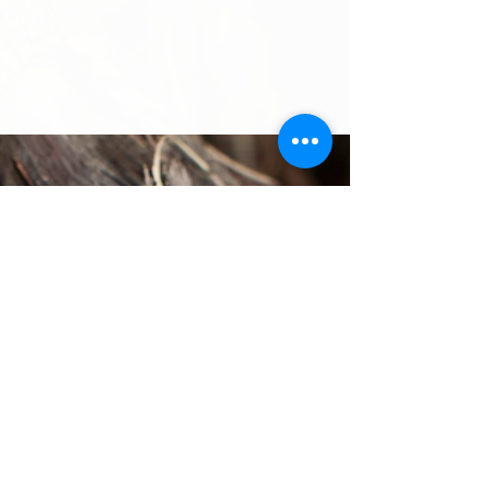
Wehrli Weinbau AG
Oberdorfstrasse 8
5024 Küttigen
Tel
+41 62 827 22 75
info@wehrli-weinbau.ch
wehrli-weinbau.ch
Öffnungszeiten
Montag, Freitag 8 - 12 16 - 19
Samstag 8 - 12