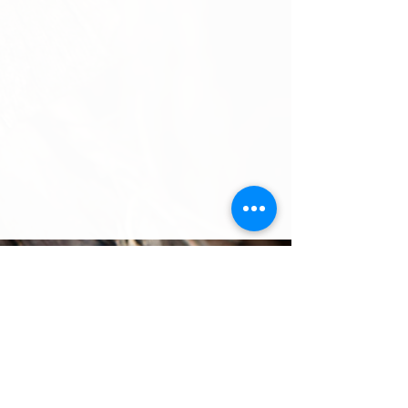
Wehrli Weinbau AG
Oberdorfstrasse 8
5024 Küttigen
Tel
+41 62 827 22 75