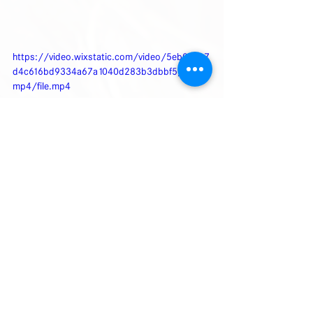
https://video.wixstatic.com/video/5eb09d_7
d4c616bd9334a67a1040d283b3dbbf5/480p/
mp4/file.mp4
https://video.wixstatic.com/video/5eb09d_f
257cf4865924561bc422912e19196fc/480p/
mp4/file.mp4