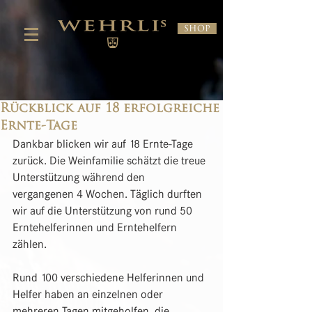
Shop
Rückblick auf 18 erfolgreiche
Ernte-Tage
Dankbar blicken wir auf 18 Ernte-Tage 
zurück. Die Weinfamilie schätzt die treue 
Unterstützung während den 
vergangenen 4 Wochen. Täglich durften 
wir auf die Unterstützung von rund 50 
Erntehelferinnen und Erntehelfern 
zählen.
Rund 100 verschiedene Helferinnen und 
Helfer haben an einzelnen oder 
mehreren Tagen mitgeholfen, die 