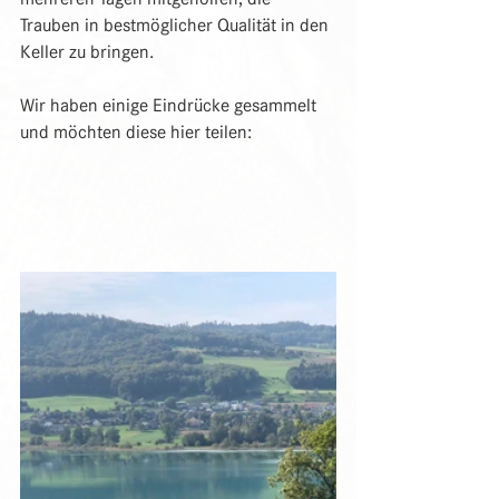
Trauben in bestmöglicher Qualität in den 
Keller zu bringen.
Wir haben einige Eindrücke gesammelt 
und möchten diese hier teilen: