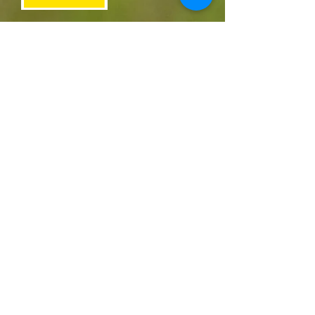
Zuhause bei der
genussreichen Vielfalt.
Wehrlis - Wo
Nachhaltigkeit
Programm ist.
Teilnahme am
PFLOPF-Projekt
(2019 - 2026)
Pflanzenschutzoptimierung mit Precision
Farming
Ziel
: Durch technologiebasierte Massnahmen
Pflanzenschutzmitteleinsparungen in Höhe von
mindestens 25 Prozent zu erreichen.
Weitere Infos finden Sie
hier
.
Wehrli Weinbau AG
Oberdorfstrasse 8
5024 Küttigen
Tel
+41 62 827 22 75