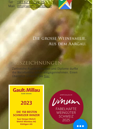
Tel
+41 62 827 22 75
Mail
info@wehrli-weinbau.ch
Die grosse Weinfamilie.
Aus dem Aargau.
Auszeichnungen
Zahlreiche Auszeichnungen und Diplome durfte
die Weinfamilie schon entgegennehmen. Einen
Überblick erhalten Sie
hier
.