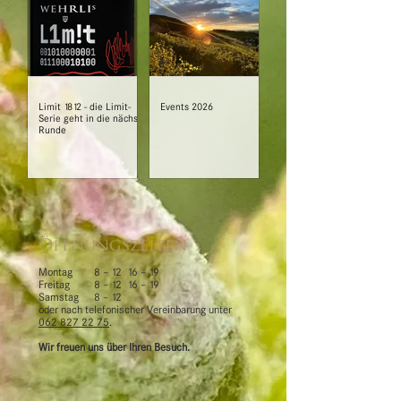
Limit 1812 - die Limit-
Events 2026
Serie geht in die nächste
Runde
Öffnungszeiten
Montag
8 – 12 16 – 19
Freitag
8 – 12 16 – 19
Samstag
8 – 12
oder nach telefonischer Vereinbarung unter
062 827 22 75
.
Wir freuen uns über Ihren Besuch.