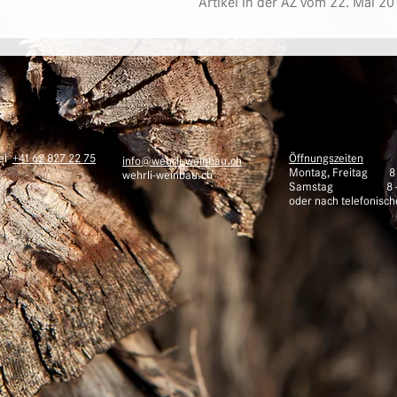
Artikel in der AZ vom 22. Mai 201
Tel
+41 62 827 22 75
Öffnungszeiten
info@wehrli-weinbau.ch
Montag, Freitag 8 -
wehrli-weinbau.ch
Samstag 8 - 
oder nach telefonisc