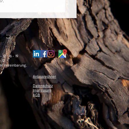
7.
 12 16 - 19
12
her Vereinbarung.
Anlassrechner
Datenschutz
Impressum
AGB