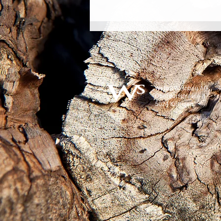
Wehrli Weinbau AG
Oberdorfstrasse 8
5024 Küttigen