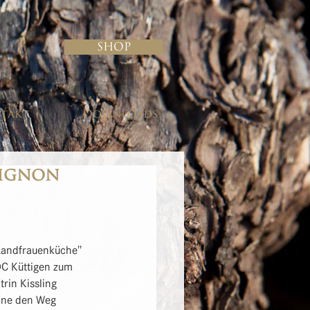
Shop
takt
Downloads
vignon
 Landfrauenküche" 
C Küttigen zum 
rin Kissling 
ine den Weg 