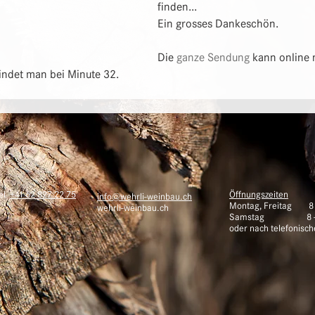
finden...
Ein grosses Dankeschön.
Die 
ganze Sendung
 kann online
indet man bei Minute 32.
Tel
+41 62 827 22 75
Öffnungszeiten
info@wehrli-weinbau.ch
Montag, Freitag 8 -
wehrli-weinbau.ch
Samstag 8 - 
oder nach telefonisc