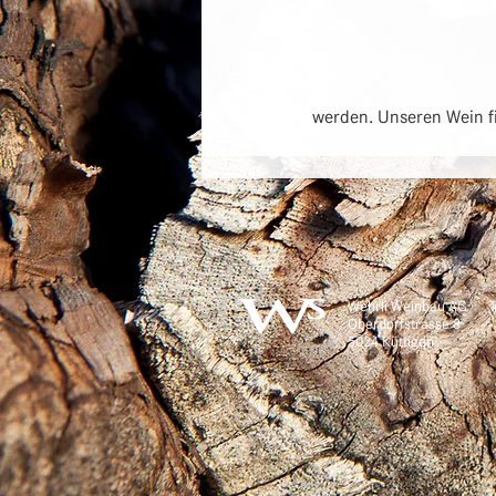
werden. Unseren Wein f
Wehrli Weinbau AG
Oberdorfstrasse 8
5024 Küttigen