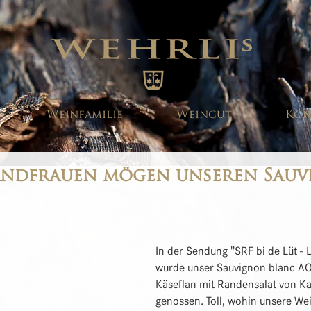
Weinfamilie
Weingut
Kon
andfrauen mögen unseren Sau
In der Sendung "SRF bi de Lüt -
wurde unser Sauvignon blanc AO
Käseflan mit Randensalat von Kat
genossen. Toll, wohin unsere We