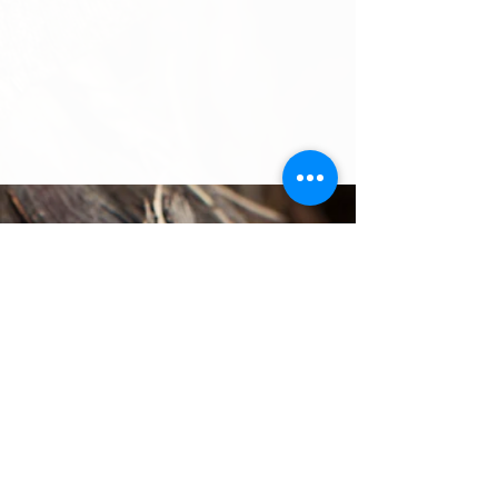
Wehrli Weinbau AG
Oberdorfstrasse 8
5024 Küttigen
Tel
+41 62 827 22 75
info@wehrli-weinbau.ch
wehrli-weinbau.ch