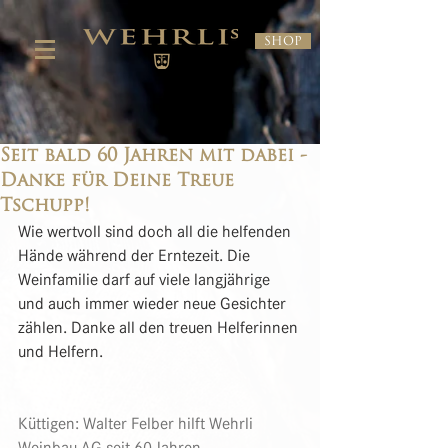
Shop
Seit bald 60 Jahren mit dabei -
Danke für Deine Treue
Tschupp!
Wie wertvoll sind doch all die helfenden 
Hände während der Erntezeit. Die 
Weinfamilie darf auf viele langjährige 
und auch immer wieder neue Gesichter 
zählen. Danke all den treuen Helferinnen 
und Helfern.
Küttigen: Walter Felber hilft Wehrli 
Weinbau AG seit 60 Jahren 