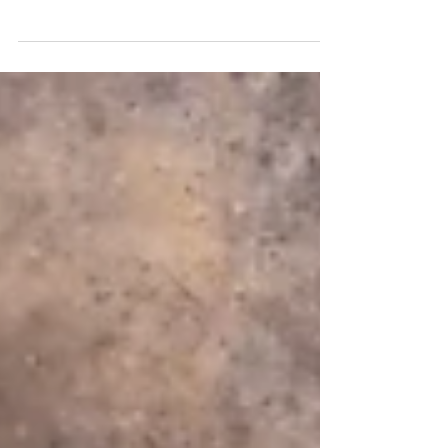
Jahrgang 2025 zu präsentieren! Riesling -
Sylvaner Küttigen, AOC Aargau, 2025 Riesling-
Sylvaner Erlinsbach, AOC Aargau, 2025
Riesling-Sylvaner Auenstein, AOC Aargau,2025
Blanc de Noir Brestenberg, AOC Aargau, 2025
Blanc de Noir Küttigen, AOC Aargau, 2025 Ab
sofort erhältlich ab Weingut und im Webshop.
#wehrliweinbau
#diegrosseweinfamilieausdemaargau
#swisswine #aargauerwein #susisteigerwehrli
#ja