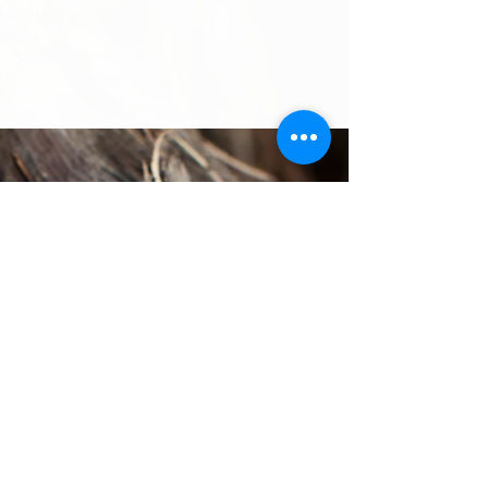
Wehrli Weinbau AG
Oberdorfstrasse 8
5024 Küttigen
Tel
+41 62 827 22 75
info@wehrli-weinbau.ch
wehrli-weinbau.ch
Öffnungszeiten
Montag, Freitag 8 - 12 16 - 19
Samstag 8 - 12