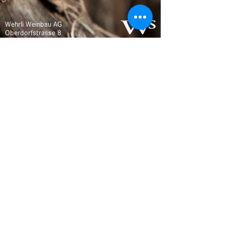
Wehrli Weinbau AG
Oberdorfstrasse 8
5024 Küttigen
Tel
+41 62 827 22 75
info@wehrli-weinbau.ch
wehrli-weinbau.ch
Öffnungszeiten
Montag, Freitag 8 - 12 16 - 19
Samstag 8 - 12
oder nach telefonischer Vereinbarung.
Anlassrechner
Datenschutz
Impressum
AGB