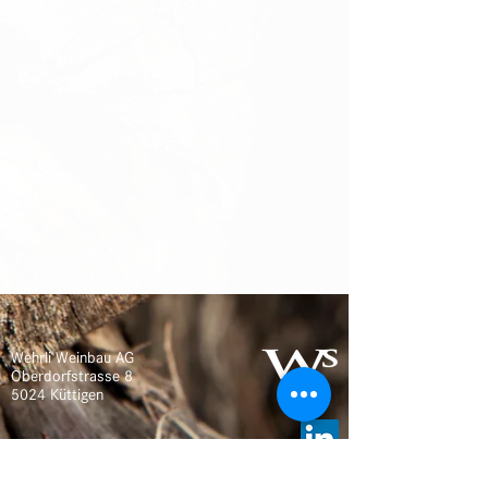
Wehrli Weinbau AG
Oberdorfstrasse 8
5024 Küttigen
Tel
+41 62 827 22 75