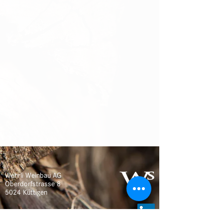
Wehrli Weinbau AG
Oberdorfstrasse 8
5024 Küttigen
Tel
+41 62 827 22 75