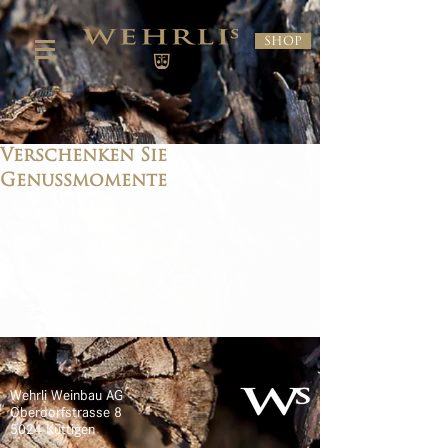
Shop
Verschenken Sie
Genussmomente
Wehrli Weinbau AG
Oberdorfstrasse 8
5024 Küttigen