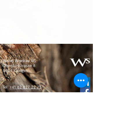
Wehrli Weinbau AG
Oberdorfstrasse 8
5024 Küttigen
Tel
+41 62 827 22 75
info@wehrli-weinbau.ch
wehrli-weinbau.ch
Öffnungszeiten