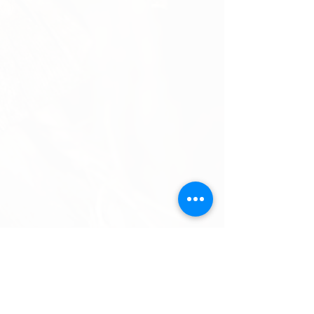
Wehrli Weinbau AG
Oberdorfstrasse 8
5024 Küttigen